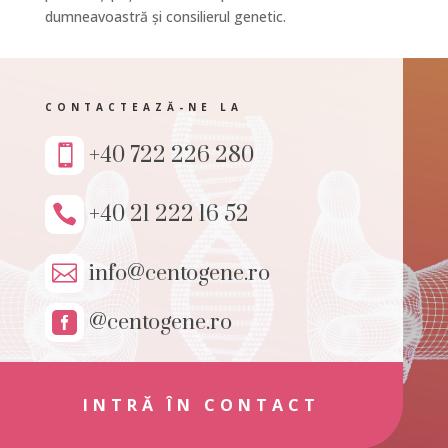
dumneavoastră și consilierul genetic.
CONTACTEAZĂ-NE LA
+40 722 226 280

+40 21 222 16 52

info@centogene.ro

@centogene.ro

INTRĂ ÎN CONTACT