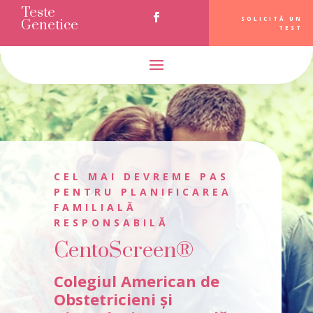
Teste
SOLICITĂ UN
Genetice
TEST
CEL MAI DEVREME PAS
PENTRU PLANIFICAREA
FAMILIALĂ
RESPONSABILĂ
CentoScreen®
Colegiul American de
Obstetricieni și