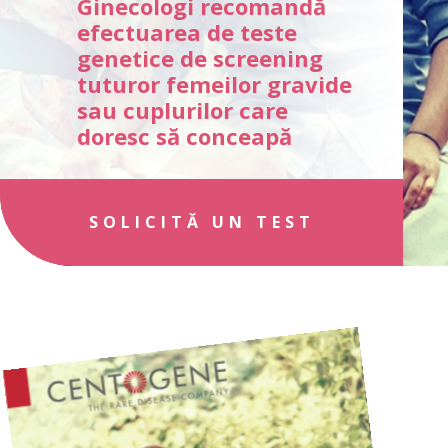
Ginecologi recomandă
efectuarea de teste
genetice de screening
tuturor femeilor gravide
sau cuplurilor care
doresc să conceapă
SOLICITĂ UN TEST