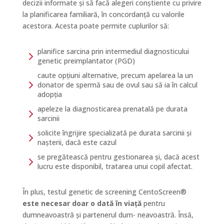
decizii informate și să facă alegeri conștiente cu privire
la planificarea familiară, în concordanță cu valorile
acestora. Acesta poate permite cuplurilor să:
planifice sarcina prin intermediul diagnosticului
5
genetic preimplantator (PGD)
caute opțiuni alternative, precum apelarea la un
5
donator de spermă sau de ovul sau să ia în calcul
adopția
apeleze la diagnosticarea prenatală pe durata
5
sarcinii
solicite îngrijire specializată pe durata sarcinii și
5
nașterii, dacă este cazul
se pregătească pentru gestionarea și, dacă acest
5
lucru este disponibil, tratarea unui copil afectat.
În plus, testul genetic de screening CentoScreen®
este necesar doar o dată în viață
pentru
dumneavoastră și partenerul dum- neavoastră. Însă,